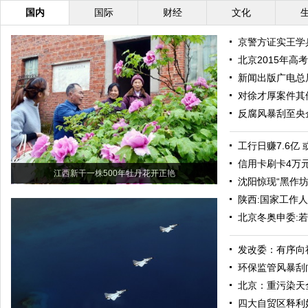
国内
国际
财经
文化
京警方证实王学
北京2015年
新闻出版广电总
对徐才厚案件其
反腐风暴刮至央
工行日赚7.6亿
信用卡刷卡4万
江西新干一株500年牡丹花开正艳
沈阳惊现“黑作
陕西:国家工作
北京冬奥申委:
发改委：有序向
环保监管风暴刮
北京：重污染天
四大自贸区释利