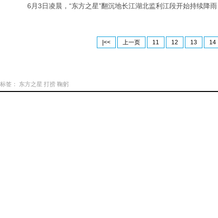
6月3日凌晨，“东方之星”翻沉地长江湖北监利江段开始持续降雨
|<<
上一页
11
12
13
14
标签：
东方之星
打捞
鞠躬