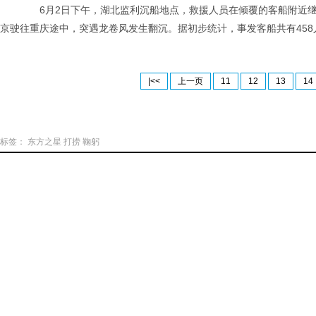
6月2日下午，湖北监利沉船地点，救援人员在倾覆的客船附近继续进
京驶往重庆途中，突遇龙卷风发生翻沉。据初步统计，事发客船共有458人
|<<
上一页
11
12
13
14
标签：
东方之星
打捞
鞠躬