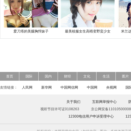
爱刀塔的美腿胸悍妹子
最美校服女生高晴变野蛮少女
米兰达
首页
国际
国内
财经
文化
生活
图片
友情链接：
人民网
新华网
中国网信网
中国网
央视网
国
关于我们
互联网举报中心
视听节目许可证0108263
京公网安备11010500008
12300电信用户申诉受理中心
1