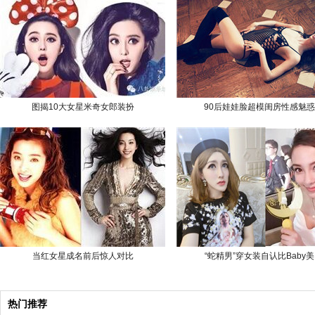
图揭10大女星米奇女郎装扮
90后娃娃脸超模闺房性感魅惑
当红女星成名前后惊人对比
“蛇精男”穿女装自认比Baby美
热门推荐