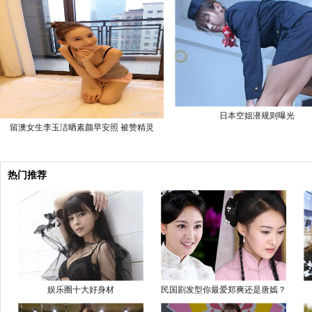
日本空姐潜规则曝光
留澳女生李玉洁晒素颜早安照 被赞精灵
热门推荐
娱乐圈十大好身材
民国剧发型你最爱郑爽还是唐嫣？