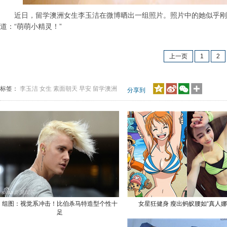
近日，留学澳洲女生李玉洁在微博晒出一组照片。照片中的她似乎刚刚
道：“萌萌小精灵！”
上一页
1
2
标签：
李玉洁
女生
素面朝天
早安
留学澳洲
分享到
组图：视觉系冲击！比伯杀马特造型个性十
女星狂健身 瘦出蚂蚁腰如“真人娜
足