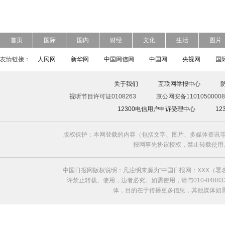
首页
国际
国内
财经
文化
生活
图片
友情链接：
人民网
新华网
中国网信网
中国网
央视网
国
关于我们
互联网举报中心
视听节目许可证0108263
京公网安备11010500008
12300电信用户申诉受理中心
1
版权保护：本网登载的内容（包括文字、图片、多媒体资讯等
报网事先协议授权，禁止转载使用。给中国日
中国日报网版权说明：凡注明来源为“中国日报网：XXX（
许禁止转载、使用，违者必究。如需使用，请与010-8488
体，目的在于传播更多信息，其他媒体如