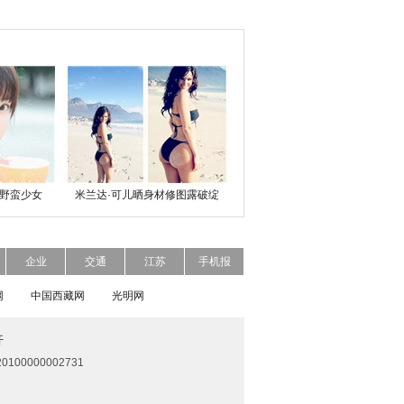
野蛮少女
米兰达·可儿晒身材修图露破绽
企业
交通
江苏
手机报
网
中国西藏网
光明网
开
0100000002731