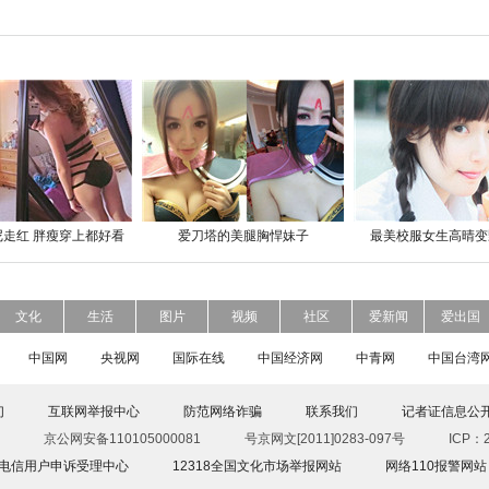
走红 胖瘦穿上都好看
爱刀塔的美腿胸悍妹子
最美校服女生高晴变
文化
生活
图片
视频
社区
爱新闻
爱出国
中国网
央视网
国际在线
中国经济网
中青网
中国台湾
们
互联网举报中心
防范网络诈骗
联系我们
记者证信息公
京公网安备110105000081
号京网文[2011]0283-097号
ICP：2
00电信用户申诉受理中心
12318全国文化市场举报网站
网络110报警网站