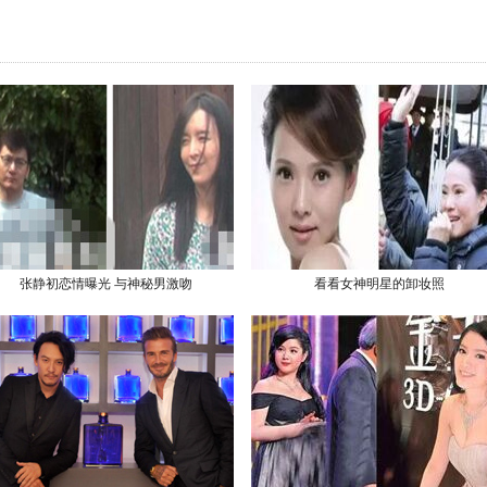
张静初恋情曝光 与神秘男激吻
看看女神明星的卸妆照