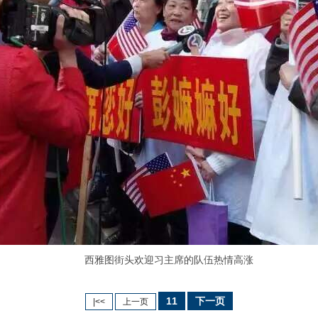
西雅图街头欢迎习主席的队伍热情高涨
11
下一页
|<<
上一页