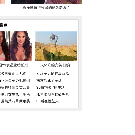
娱乐圈值得收藏的绝版老照片
看点
国AV女星化妆前后
人体彩绘完美“隐身”
点各国美食巨无霸
女汉子大腿夹爆西瓜
拍亚运会举办地杭州
南京靓妹子军训
乘招聘帅哥美女云集
90后“空姐”的生活
校军训女生炫一字马
乐嘉晒照秀壮硕胸肌
年用蔬菜花草做服装
85后变性艺人