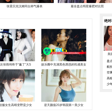
张震贝克汉姆同台帅气爆表
最全盘点明星爆肥对比照
绝对
美
盘
次张雨绮终于“赢了”大S
娱乐圈中充满黑色诱惑的性感美女
航
空
高
少
校服女生高晴变野蛮少女
逆天颜值20岁韩国第一美少女