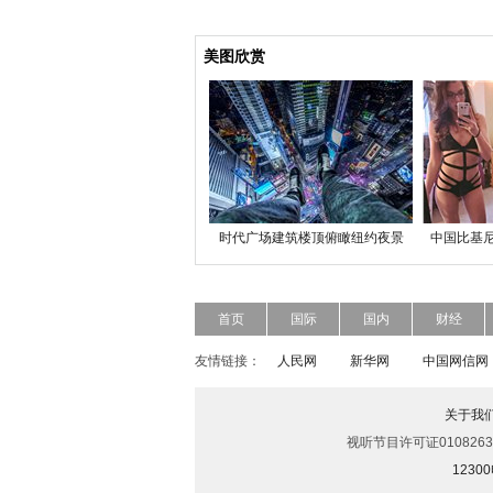
美图欣赏
时代广场建筑楼顶俯瞰纽约夜景
中国比基尼
首页
国际
国内
财经
友情链接：
人民网
新华网
中国网信网
关于我
视听节目许可证0108263
123