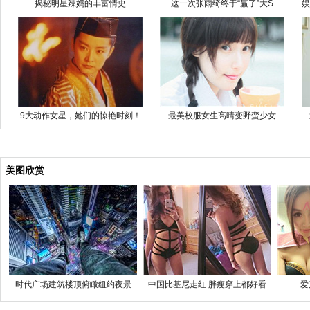
揭秘明星辣妈的丰富情史
这一次张雨绮终于“赢了”大S
娱
9大动作女星，她们的惊艳时刻！
最美校服女生高晴变野蛮少女
美图欣赏
时代广场建筑楼顶俯瞰纽约夜景
中国比基尼走红 胖瘦穿上都好看
爱