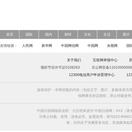
首页
国际
国内
财经
文化
生活
图片
友情链接：
人民网
新华网
中国网信网
中国网
央视网
国
关于我们
互联网举报中心
视听节目许可证0108263
京公网安备11010500008
12300电信用户申诉受理中心
1
版权保护：本网登载的内容（包括文字、图片、多媒体资讯等
报网事先协议授权，禁止转载使用。给中国日
中国日报网版权说明：凡注明来源为“中国日报网：XXX（
许禁止转载、使用，违者必究。如需使用，请与010-8488
体，目的在于传播更多信息，其他媒体如