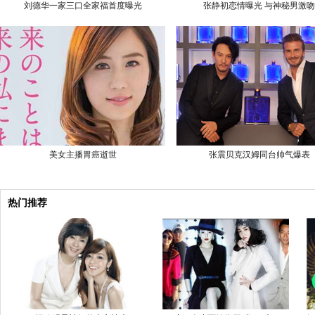
刘德华一家三口全家福首度曝光
张静初恋情曝光 与神秘男激吻
美女主播胃癌逝世
张震贝克汉姆同台帅气爆表
热门推荐