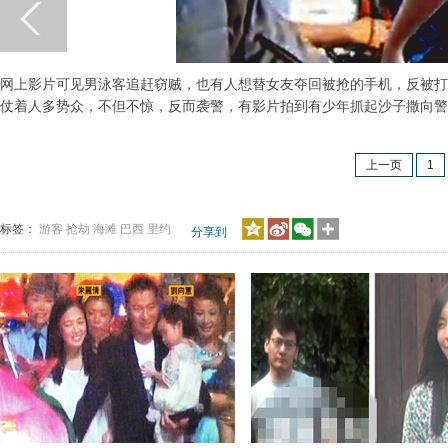
网上影片可见男泳客追赶窃贼，也有人想替女友夺回被抢的手机，反被打
仗着人多势众，不但不惊，反而袭警，有影片拍到有少年抓起沙子撒向警
上一页
1
标签：
游客
抢劫
海滩
巴西
里约
分享到