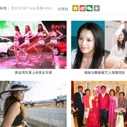
标签：
美女
EXID
T-ara
直播
whoz
分享到
黄金周车展上的美女车模
揭娱乐圈最惨艺人落魄现状