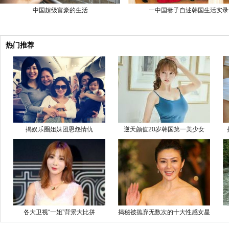
中国超级富豪的生活
一中国妻子自述韩国生活实录
热门推荐
揭娱乐圈姐妹团恩怨情仇
逆天颜值20岁韩国第一美少女
各大卫视“一姐”背景大比拼
揭秘被抛弃无数次的十大性感女星