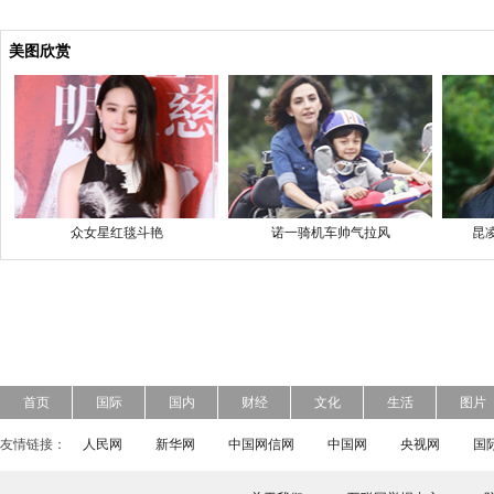
美图欣赏
众女星红毯斗艳
诺一骑机车帅气拉风
昆
首页
国际
国内
财经
文化
生活
图片
友情链接：
人民网
新华网
中国网信网
中国网
央视网
国