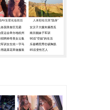
国AV女星化妆前后
人体彩绘完美“隐身”
点各国美食巨无霸
女汉子大腿夹爆西瓜
拍亚运会举办地杭州
南京靓妹子军训
乘招聘帅哥美女云集
90后“空姐”的生活
校军训女生炫一字马
乐嘉晒照秀壮硕胸肌
年用蔬菜花草做服装
85后变性艺人