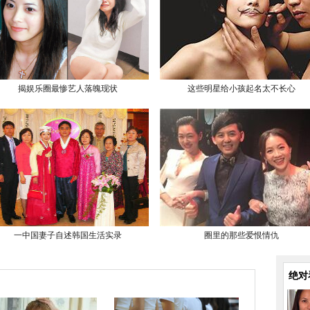
揭娱乐圈最惨艺人落魄现状
这些明星给小孩起名太不长心
一中国妻子自述韩国生活实录
圈里的那些爱恨情仇
绝对