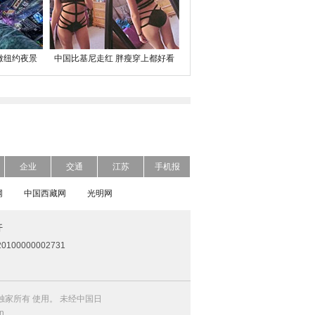
瞰纽约夜景
中国比基尼走红 胖瘦穿上都好看
企业
交通
江苏
手机报
网
中国西藏网
光明网
开
0100000002731
家所有 使用。 未经中国日
n