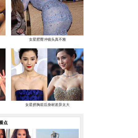
女星肥臀冲镜头真不雅
女星挤胸前后身材差异太大
看点