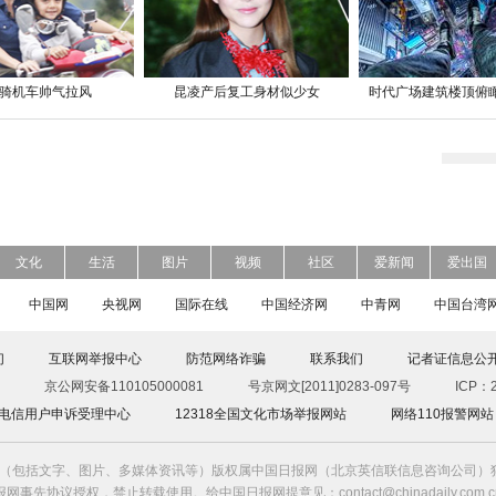
骑机车帅气拉风
昆凌产后复工身材似少女
时代广场建筑楼顶俯
文化
生活
图片
视频
社区
爱新闻
爱出国
中国网
央视网
国际在线
中国经济网
中青网
中国台湾
们
互联网举报中心
防范网络诈骗
联系我们
记者证信息公
京公网安备110105000081
号京网文[2011]0283-097号
ICP：2
00电信用户申诉受理中心
12318全国文化市场举报网站
网络110报警网站
（包括文字、图片、多媒体资讯等）版权属中国日报网（北京英信联信息咨询公司）独
报网事先协议授权，禁止转载使用。给中国日报网提意见：contact@chinadaily.com.c