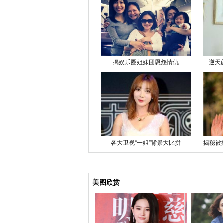
揭娱乐圈姐妹团恩怨情仇
逆天
各大卫视“一姐”背景大比拼
揭秘被
美图欣赏