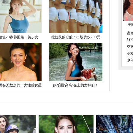
美
盘
颜值20岁韩国第一美少女
拉拉队的心酸：出场费仅200元
航
空
高
少
抛弃无数次的十大性感女星
娱乐圈“高高”在上的女神们！