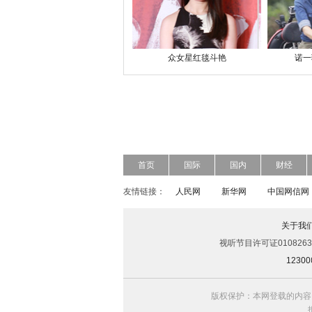
众女星红毯斗艳
诺一
首页
国际
国内
财经
友情链接：
人民网
新华网
中国网信网
关于我
视听节目许可证0108263
123
版权保护：本网登载的内容