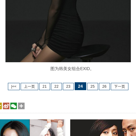
图为韩美女组合EXID。
24
|<<
上一页
21
22
23
25
26
下一页