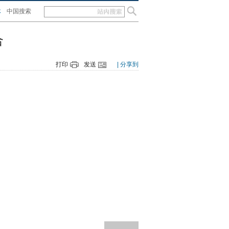
体
中国搜索
合
打印
发送
| 分享到