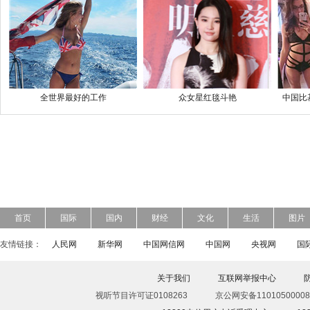
全世界最好的工作
众女星红毯斗艳
中国比
首页
国际
国内
财经
文化
生活
图片
友情链接：
人民网
新华网
中国网信网
中国网
央视网
国
关于我们
互联网举报中心
视听节目许可证0108263
京公网安备11010500008