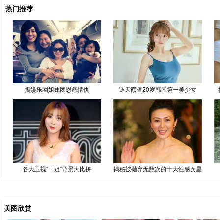
热门推荐
揭娱乐圈姐妹团恩怨情仇
逆天颜值20岁韩国第一美少女
各大卫视“一姐”背景大比拼
揭秘被抛弃无数次的十大性感女星
美图欣赏