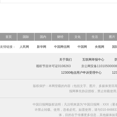
首页
国际
国内
财经
文化
生活
图片
友情链接：
人民网
新华网
中国网信网
中国网
央视网
国
关于我们
互联网举报中心
视听节目许可证0108263
京公网安备11010500008
12300电信用户申诉受理中心
1
版权保护：本网登载的内容（包括文字、图片、多媒体资讯等
报网事先协议授权，禁止转载使用。给中国日
中国日报网版权说明：凡注明来源为“中国日报网：XXX（
许禁止转载、使用，违者必究。如需使用，请与010-8488
体，目的在于传播更多信息，其他媒体如