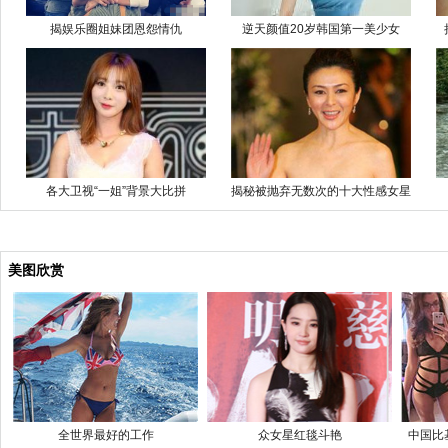
揭娱乐圈姐妹团恩怨情仇
逆天颜值20岁韩国第一美少女
各大卫视“一姐”背景大比拼
揭秘被抛弃无数次的十大性感女星
美图欣赏
全世界最好的工作
众女星红毯斗艳
中国比