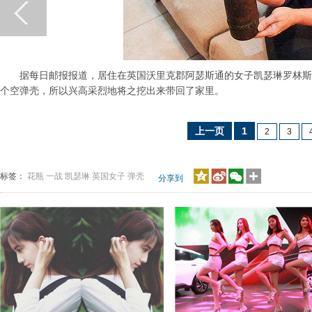
据每日邮报报道，居住在英国沃里克郡阿瑟斯通的女子凯瑟琳罗林斯曾
个空弹壳，所以兴高采烈地将之挖出来带回了家里。
上一页
1
2
3
标签：
花瓶
一战
凯瑟琳
英国女子
弹壳
分享到