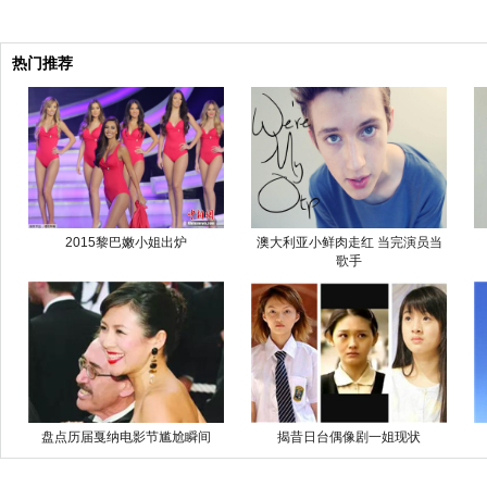
热门推荐
2015黎巴嫩小姐出炉
澳大利亚小鲜肉走红 当完演员当
歌手
盘点历届戛纳电影节尴尬瞬间
揭昔日台偶像剧一姐现状