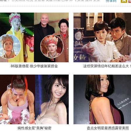
分享到
86版唐僧星 徐少华披袈裟捞金
这些荧屏情侣年纪相差这么大
揭性感女星“美胸”秘密
盘点女明星最诱惑露背美照