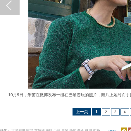
10月9日，朱茵在微博发布一组在巴黎游玩的照片，照片上她时而手
上一页
1
2
3
4
标签：
古灵精怪
吃货
穿短裙
美腿
白裙
巴黎
帅气
美食
微博
变身