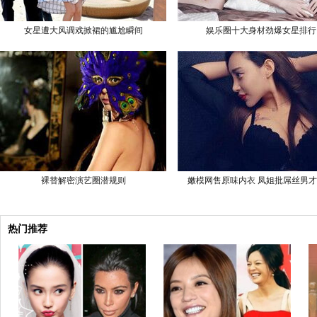
女星遭大风调戏掀裙的尴尬瞬间
娱乐圈十大身材劲爆女星排行
裸替解密演艺圈潜规则
嫩模网售原味内衣 凤姐批屌丝男
热门推荐