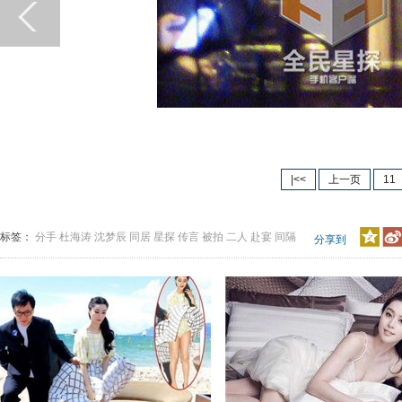
|<<
上一页
11
标签：
分手
杜海涛
沈梦辰
同居
星探
传言
被拍
二人
赴宴
间隔
分享到