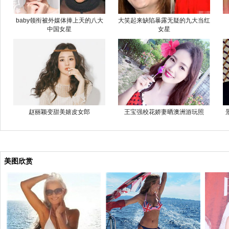
baby领衔被外媒体捧上天的八大
大笑起来缺陷暴露无疑的九大当红
中国女星
女星
赵丽颖变甜美嬉皮女郎
王宝强校花娇妻晒澳洲游玩照
美图欣赏