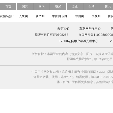
首页
国际
国内
财经
文化
生活
图片
友情链接：
人民网
新华网
中国网信网
中国网
央视网
国
关于我们
互联网举报中心
视听节目许可证0108263
京公网安备11010500008
12300电信用户申诉受理中心
1
版权保护：本网登载的内容（包括文字、图片、多媒体资讯等
报网事先协议授权，禁止转载使用。给中国日
中国日报网版权说明：凡注明来源为“中国日报网：XXX（
许禁止转载、使用，违者必究。如需使用，请与010-8488
体，目的在于传播更多信息，其他媒体如