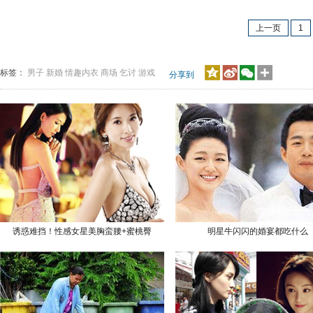
上一页
1
标签：
男子
新婚
情趣内衣
商场
乞讨
游戏
分享到
诱惑难挡！性感女星美胸蛮腰+蜜桃臀
明星牛闪闪的婚宴都吃什么