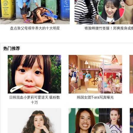
盘点靠父母艰辛养大的十大明星
锥脸蜂腰竹签腿！郑爽瘦身成
热门推荐
日韩混血小萝莉可爱逆天 吸粉数
韩国女团T-ara写真曝光
十万