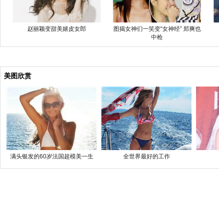
赵丽颖变甜美嬉皮女郎
图揭女神们一笑变“女神经” 郑爽也
中枪
美图欣赏
满头银发的60岁法国超模美一生
全世界最好的工作