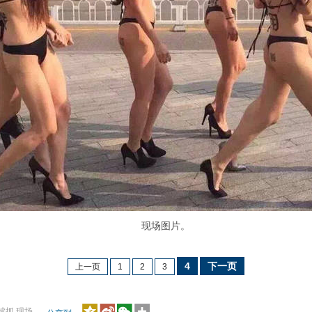
现场图片。
4
下一页
上一页
1
2
3
被抓
现场