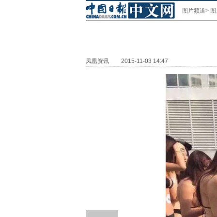
图片频道
>
图
凤凰资讯
2015-11-03 14:47