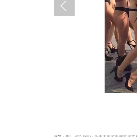
标签：
图片
模特
斯巴达
微博
内衣
游街
季节
国贸