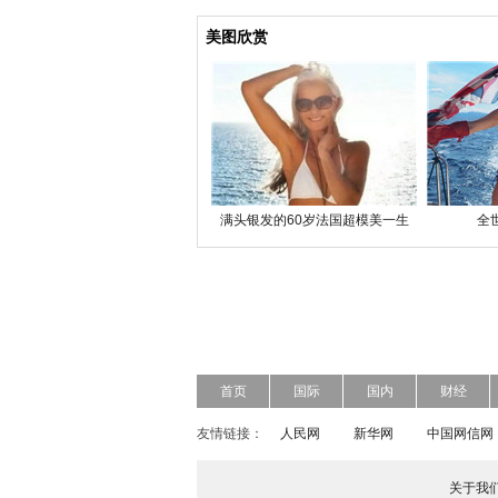
美图欣赏
满头银发的60岁法国超模美一生
全
首页
国际
国内
财经
友情链接：
人民网
新华网
中国网信网
关于我