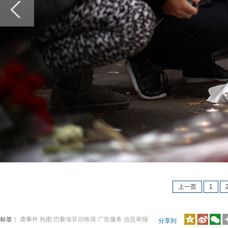
上一页
1
标签：
袭事件
热图
巴黎埃菲尔铁塔
广告服务
信息举报
分享到