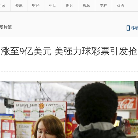
时政
资讯
财经
生活
图片
视频
专栏
双语
图片流
移
涨至9亿美元 美强力球彩票引发