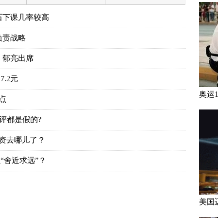
石下课几率较高
负责战略
、郁亮出席
.2元
奥运
点
评都是假的?
投资去哪儿了？
“舍近求远”？
美国