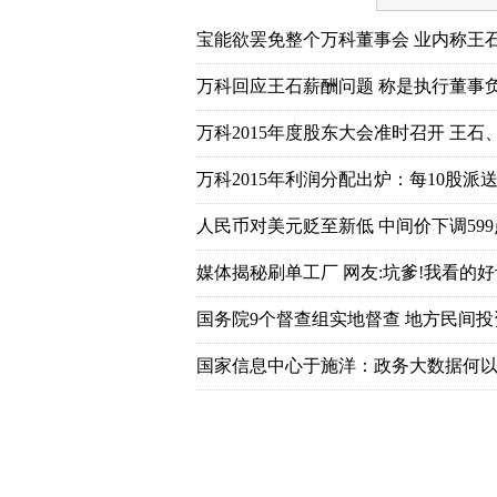
宝能欲罢免整个万科董事会 业内称王
万科回应王石薪酬问题 称是执行董事
万科2015年度股东大会准时召开 王石
万科2015年利润分配出炉：每10股派送7
人民币对美元贬至新低 中间价下调599
媒体揭秘刷单工厂 网友:坑爹!我看的好
国务院9个督查组实地督查 地方民间
国家信息中心于施洋：政务大数据何以