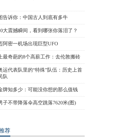
图告诉你：中国古人到底有多牛
10大震撼瞬间，看到哪张你落泪了？
迈阿密一机场出现巨型UFO
会前瞻：美国男子体操
2016里约奥运会和残奥会吉祥物
散落世界各
上最奇葩的8个高薪工作：去伦敦搬砖
媒体写真
亮相
幻色彩呈现
奥运代表队里的“特殊”队伍：历史上首
民队
金牌知多少：可能没你想的那么值钱
男子不带降落伞高空跳落7620米(图)
名“不爽猫”蜡像亮相杜
里约奥运会前瞻：美国女篮媒体
英女子疯狂
本尊合影傻傻分不清楚
写真
存藏品
推荐