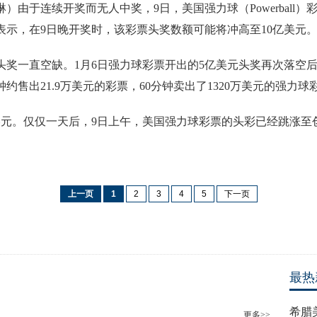
琳）由于连续开奖而无人中奖，9日，美国强力球（Powerball
表示，在9日晚开奖时，该彩票头奖数额可能将冲高至10亿美元
票头奖一直空缺。1月6日强力球彩票开出的5亿美元头奖再次落空
约售出21.9万美元的彩票，60分钟卖出了1320万美元的强力球
美元。仅仅一天后，9日上午，美国强力球彩票的头彩已经跳涨至
上一页
1
2
3
4
5
下一页
最热
希腊
更多>>