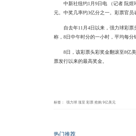
中新社纽约1月9日电 （记者 阮煜
元。中奖几率约3亿分之一。彩票官员
自去年11月4日以来，强力球彩
称，8日中午时分的一小时，平均每分钟
8日，该彩票头彩奖金翻滚至8亿
票发行以来的最高奖金。
标签：
强力球
涨至
彩票
抢购
9亿美元
热门推荐