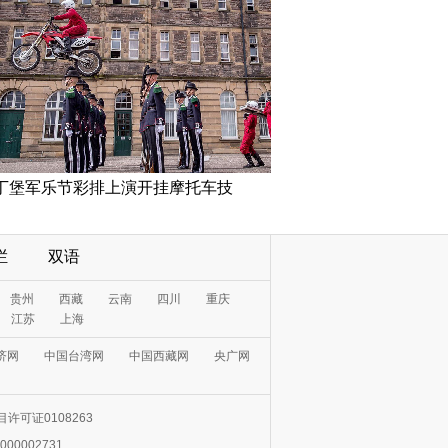
丁堡军乐节彩排上演开挂摩托车技
栏
双语
贵州
西藏
云南
四川
重庆
江苏
上海
济网
中国台湾网
中国西藏网
央广网
许可证0108263
000002731