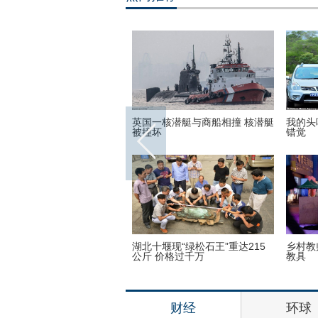
弟子少林寺修行 释永信出席
美国迈阿密一机场出现巨型UFO
高墙之
仪式
没想到！9岁女孩头竟皮植
“双头姐妹”共享一个身体 已大学
三万英
个气球
毕业
如此美
财经
环球