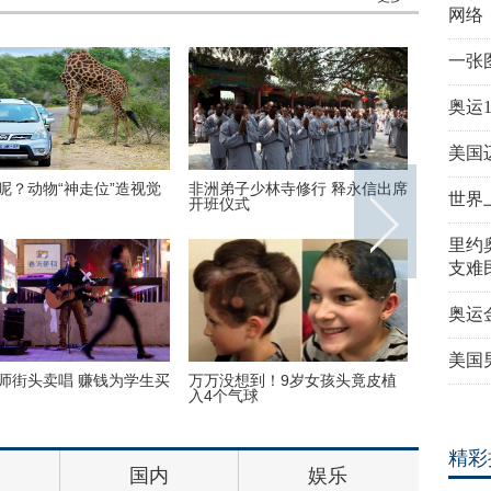
网络
一张
奥运
美国
内：探访泰国重刑犯监狱
丹麦小猫拥有奇异大眼 睡觉时仍
里约奥运
世界
半睁
队运动员
里约
支难
奥运
美国
尺高空下的地球 没想到竟
巴西：2016里约动漫节精彩上演
伦敦：著
丽
花式Cosplay美女趣味十足
莎馆 与
精彩
国内
娱乐