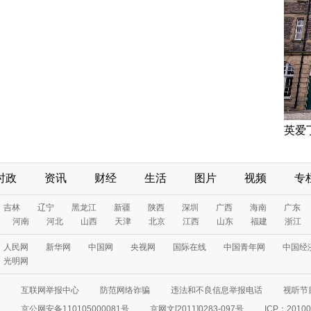
英爱
时政
资讯
财经
生活
图片
视频
专
吉林
辽宁
黑龙江
新疆
陕西
深圳
广西
海南
广东
河南
河北
山西
天津
北京
江西
山东
福建
浙江
人民网
新华网
中国网
央视网
国际在线
中国青年网
中国经
光明网
互联网举报中心
防范网络诈骗
违法和不良信息举报电话
视听节目
京公网安备110105000081号
京网文[2011]0283-097号
ICP：20100