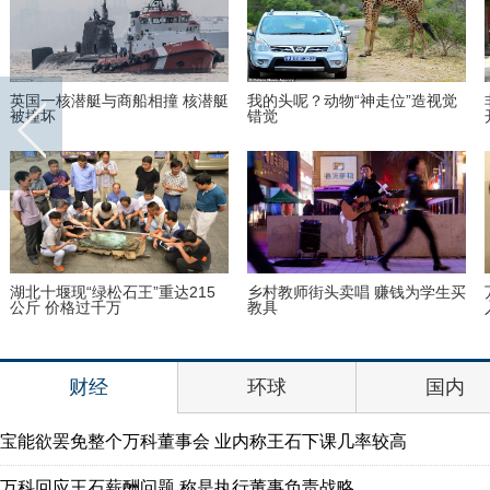
英国一核潜艇与商船相撞 核潜艇
我的头呢？动物“神走位”造视觉
被撞坏
错觉
湖北十堰现“绿松石王”重达215
乡村教师街头卖唱 赚钱为学生买
公斤 价格过千万
教具
财经
环球
国内
宝能欲罢免整个万科董事会 业内称王石下课几率较高
万科回应王石薪酬问题 称是执行董事负责战略