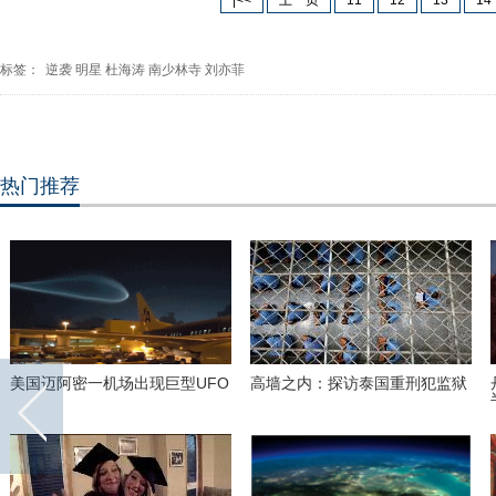
|<<
上一页
11
12
13
14
标签：
逆袭
明星
杜海涛
南少林寺
刘亦菲
热门推荐
美国迈阿密一机场出现巨型UFO
高墙之内：探访泰国重刑犯监狱