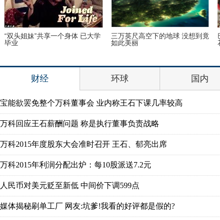
“双头姐妹”共享一个身体 已大学
三万英尺高空下的地球 没想到竟
毕业
如此美丽
财经
环球
国内
宝能欲罢免整个万科董事会 业内称王石下课几率较高
万科回应王石薪酬问题 称是执行董事负责战略
万科2015年度股东大会准时召开 王石、郁亮出席
万科2015年利润分配出炉：每10股派送7.2元
人民币对美元贬至新低 中间价下调599点
媒体揭秘刷单工厂 网友:坑爹!我看的好评都是假的?