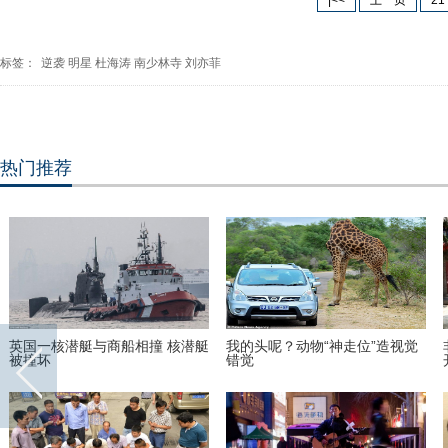
|<<
上一页
21
标签：
逆袭
明星
杜海涛
南少林寺
刘亦菲
热门推荐
英国一核潜艇与商船相撞 核潜艇
我的头呢？动物“神走位”造视觉
被撞坏
错觉