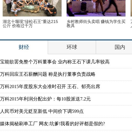
湖北十堰现“绿松石王”重达215
乡村教师街头卖唱 赚钱为学生买
公斤 价格过千万
教具
财经
环球
国内
宝能欲罢免整个万科董事会 业内称王石下课几率较高
万科回应王石薪酬问题 称是执行董事负责战略
万科2015年度股东大会准时召开 王石、郁亮出席
万科2015年利润分配出炉：每10股派送7.2元
人民币对美元贬至新低 中间价下调599点
媒体揭秘刷单工厂 网友:坑爹!我看的好评都是假的?