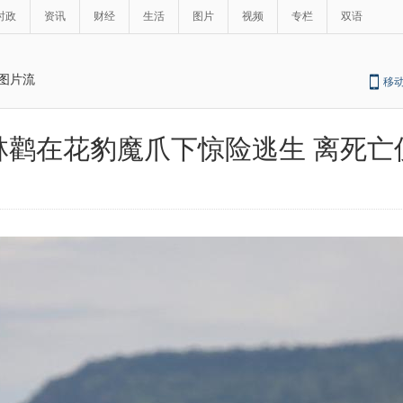
时政
资讯
财经
生活
图片
视频
专栏
双语
图片流
移
林鹳在花豹魔爪下惊险逃生 离死亡