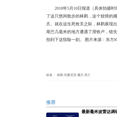
2018年5月10日报道（具体
了这只悠闲散步的林鹳，这个狡猾的
爪。就在这生死攸关之际，林鹳展现
尾巴几毫米的地方遭遇了滑铁卢，错失捕猎良
拍到下这惊险一刻。 图片来源：东方IC
标签：
林鹳
坦桑尼亚
魔爪
死亡
推荐
最新毫米波雷达调