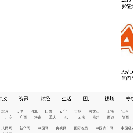
20
影征
A站
资问
时政
资讯
财经
生活
图片
视频
专
北京
天津
河北
山西
辽宁
吉林
黑龙江
上海
江苏
广东
广西
海南
重庆
四川
云南
贵州
西藏
陕西
人民网
新华网
中国网
央视网
国际在线
中国青年网
中国经