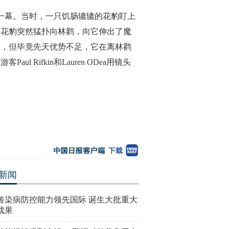
的一幕。当时，一只饥肠辘辘的花豹盯上
，花豹突然猛扑向林鹳，向它伸出了魔
起，但毕竟先天优势不足，它在离林鹳
ifkin和Lauren ODea用镜头
新闻
传染病防控能力领先国际 诞生大批重大
成果