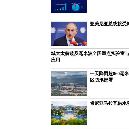
亚美尼亚总统接受
城大太赫兹及毫米波全国重点实验室与中
应用
一天降雨超860毫
区防汛部署
肯尼亚马拉瓦供水