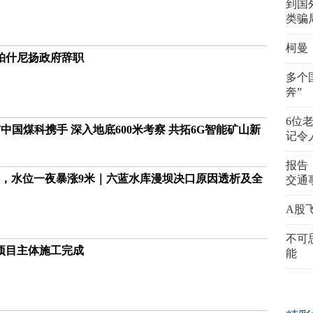
到国
类骗
柯曼
帕什尼扬政府辞职
多个
奔”
6位
国煤科携手 深入地底600米考察 共拓6G智能矿山新
记令
报告
米，水位一夜暴涨9米｜六蓝水库漫坝决口原因透析及全
交通
A股
不可
项目主体施工完成
能