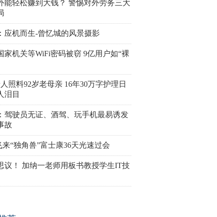
外能轻松赚到大钱？ 警惕对外劳务三大
局
：应机而生-曾忆城的风景摄影
国家机关等WiFi密码被窃 9亿用户如“裸
老人照料92岁老母亲 16年30万字护理日
人泪目
：驾驶员无证、酒驾、玩手机最易诱发
事故
飞来“独角兽”富士康36天光速过会
思议！ 加纳一老师用板书教授学生IT技