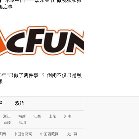
18年“乐享中国——欢乐春节”微视频和摄
集启事
10年“只做了两件事”？ 倒闭不仅只是融
题
栏
双语
浙江
福建
江西
山东
河南
新疆
深圳
济网
中国台湾网
中国西藏网
央广网