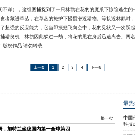
拍摄时间不详），这组图捕捉到了一只林鹳在花豹的魔爪下惊险逃生
捕食者藏进草丛，在草丛的掩护下慢慢潜近猎物。等接近林鹳时
出了超强的反应能力，它当即振翅飞向空中，花豹见状又一次跃
机，林鹳因此躲过一劫，将花豹甩在身后迅速离去。两名游客Paul R
 版权作品 请勿转载
上一页
1
2
3
4
下一页
最热
中国
换一批
科技
研，加特兰坐稳国内第一全球第四