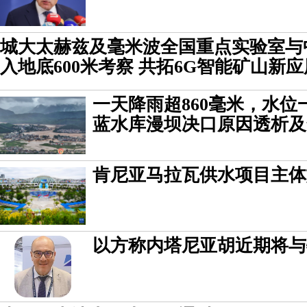
城大太赫兹及毫米波全国重点实验室与
入地底600米考察 共拓6G智能矿山新应
一天降雨超860毫米，水位
蓝水库漫坝决口原因透析及
肯尼亚马拉瓦供水项目主体
以方称内塔尼亚胡近期将与