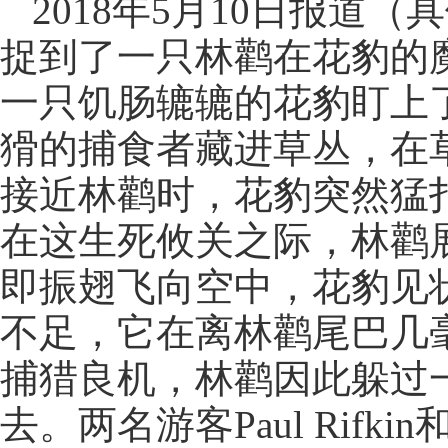
2018年5月10日报道
捉到了一只林鹳在花豹的
一只饥肠辘辘的花豹盯上
猾的捕食者藏进草丛，在
接近林鹳时，花豹突然猛
在这生死攸关之际，林鹳
即振翅飞向空中，花豹见
不足，它在离林鹳尾巴几
捕猎良机，林鹳因此躲过
去。两名游客Paul Rifki