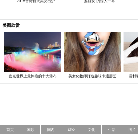
2015台湾百大美女出炉
“擦鞋女”的惊人一幕
美图欣赏
盘点世界上最惊艳的十大瀑布
美女化妆师打造趣味卡通唇艺
雪村
首页
国际
国内
财经
文化
生活
图片