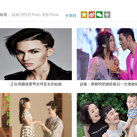
标签：
姑娘
同性恋
Ruby
美剧
Rose
分享到
正在用颜值掰弯全球直女的姑娘
赵薇：黄晓明把婚前最后一次激吻