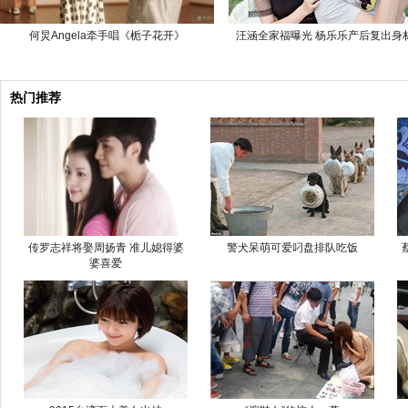
何炅Angela牵手唱《栀子花开》
汪涵全家福曝光 杨乐乐产后复出身
热门推荐
传罗志祥将娶周扬青 准儿媳得婆
警犬呆萌可爱叼盘排队吃饭
婆喜爱