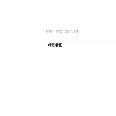
标签：
降雪
北京
二月末
精彩看图