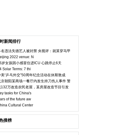
小时新闻排行
多名违法失德艺人被封禁 央视评：就算穿马甲
eijing 2022 venue: N
23岁女孩因小感冒住进ICU 心跳停止6天
4 Solar Terms: 7 thi
中美“乒乓外交”50周年纪念活动在休斯敦成
北京朝阳某商场一餐厅内发生持刀伤人事件 警
花132万改造农民老屋，某房屋改造节目引发
ey tasks for China's
ars of the future aw
hina Cultural Center
热搜榜