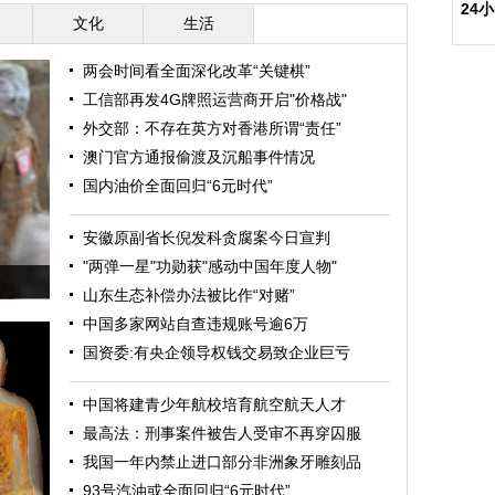
24
文化
生活
两会时间看全面深化改革“关键棋”
工信部再发4G牌照运营商开启"价格战"
外交部：不存在英方对香港所谓“责任”
澳门官方通报偷渡及沉船事件情况
国内油价全面回归“6元时代”
安徽原副省长倪发科贪腐案今日宣判
"两弹一星"功勋获"感动中国年度人物"
山东生态补偿办法被比作“对赌”
中国多家网站自查违规账号逾6万
国资委:有央企领导权钱交易致企业巨亏
中国将建青少年航校培育航空航天人才
最高法：刑事案件被告人受审不再穿囚服
我国一年内禁止进口部分非洲象牙雕刻品
93号汽油或全面回归“6元时代”