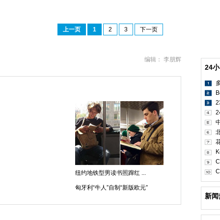
上一页
1
2
3
下一页
编辑： 李朋辉
24
B
2
K
C
C
纽约地铁型男读书照蹿红 ...
匈牙利“牛人”自制“新版欧元”
新闻