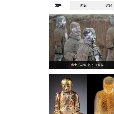
国内
国际
财经
出土兵马俑“穿上”保鲜膜