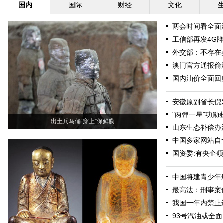
国内
国际
财经
文化
两会时间看全面
工信部再发4G牌
外交部：不存在
澳门官方通报偷
国内油价全面回归
安徽原副省长倪
"两弹一星"功勋
出土兵马俑“穿上”保鲜膜
山东生态补偿办
中国多家网站自
国资委:有央企
中国将建青少年
最高法：刑事案
我国一年内禁止
93号汽油或全面