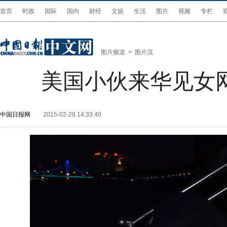
首页
时政
国际
国内
财经
文娱
生活
图片
视频
专栏
图片频道
>
图片流
美国小伙来华见女
中国日报网
2015-02-28 14:33:40