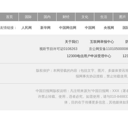
首页
国际
国内
财经
文化
生活
图片
友情链接：
人民网
新华网
中国网信网
中国网
央视网
国
关于我们
互联网举报中心
视听节目许可证0108263
京公网安备11010500008
12300电信用户申诉受理中心
1
版权保护：本网登载的内容（包括文字、图片、多媒体资讯等
报网事先协议授权，禁止转载使用。给中国日
中国日报网版权说明：凡注明来源为“中国日报网：XXX（
许禁止转载、使用，违者必究。如需使用，请与010-8488
体，目的在于传播更多信息，其他媒体如