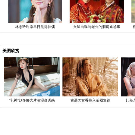
林志玲许愿早日觅得佳偶
女星自曝与老公的洞房尴尬事
美图欣赏
“乳神”赵多娜大片演湿身诱惑
古装美女香艳入浴图集锦
比基