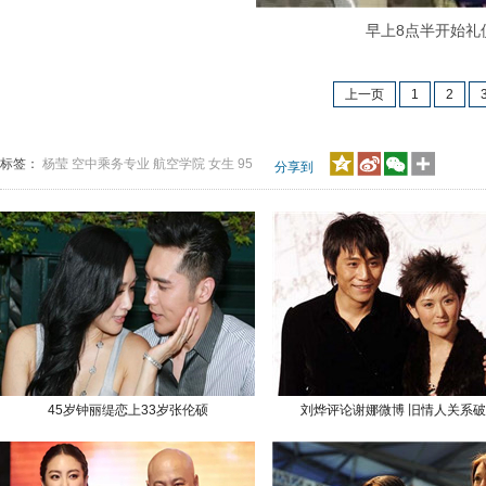
早上8点半开始礼仪
上一页
1
2
标签：
杨莹
空中乘务专业
航空学院
女生
95
分享到
45岁钟丽缇恋上33岁张伦硕
刘烨评论谢娜微博 旧情人关系