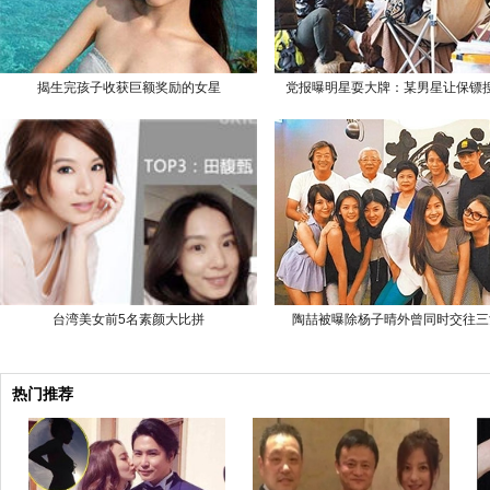
揭生完孩子收获巨额奖励的女星
党报曝明星耍大牌：某男星让保镖
台湾美女前5名素颜大比拼
陶喆被曝除杨子晴外曾同时交往三
热门推荐