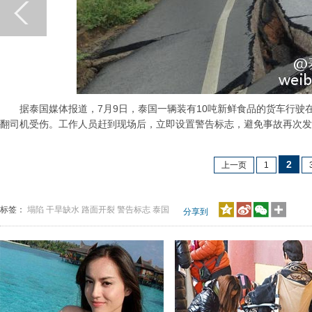
据泰国媒体报道，7月9日，泰国一辆装有10吨新鲜食品的货车行驶在
翻司机受伤。工作人员赶到现场后，立即设置警告标志，避免事故再次发
2
上一页
1
标签：
塌陷
干旱缺水
路面开裂
警告标志
泰国
分享到