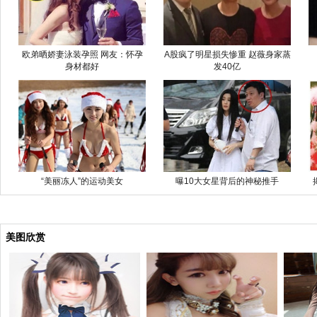
欧弟晒娇妻泳装孕照 网友：怀孕
A股疯了明星损失惨重 赵薇身家蒸
身材都好
发40亿
“美丽冻人”的运动美女
曝10大女星背后的神秘推手
美图欣赏