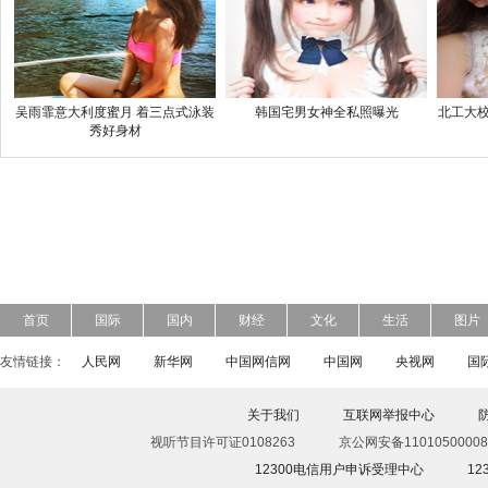
吴雨霏意大利度蜜月 着三点式泳装
韩国宅男女神全私照曝光
北工大校
秀好身材
首页
国际
国内
财经
文化
生活
图片
友情链接：
人民网
新华网
中国网信网
中国网
央视网
国
关于我们
互联网举报中心
视听节目许可证0108263
京公网安备11010500008
12300电信用户申诉受理中心
1