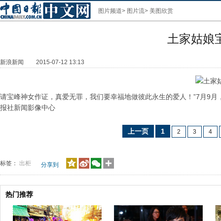
图片频道
>
图片流
>
美图欣赏
土家姑娘
新浪新闻
2015-07-12 13:13
请宝峰神女作证，真爱无罪，我们要幸福地做彼此永生的爱人！”7月9
报社新闻影像中心
上一页
1
2
3
4
标签：
出柜
分享到
热门推荐