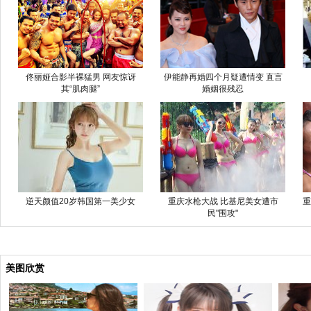
佟丽娅合影半裸猛男 网友惊讶
伊能静再婚四个月疑遭情变 直言
其“肌肉腿”
婚姻很残忍
逆天颜值20岁韩国第一美少女
重庆水枪大战 比基尼美女遭市
重
民"围攻"
美图欣赏