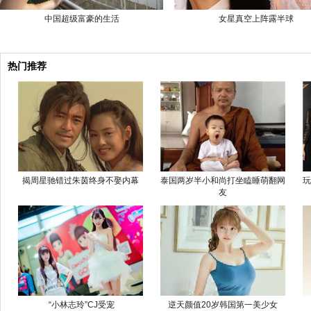
中国超级富豪的生活
女星真空上阵露半球
热门推荐
揭周星驰错过朱茵终身不娶内幕
泰国两岁半小和尚打坐瞌睡萌翻网
玩
友
“小林志玲”CJ受宠
逆天颜值20岁韩国第一美少女