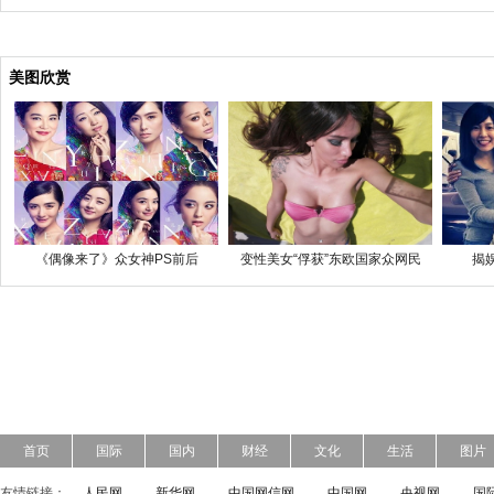
美图欣赏
《偶像来了》众女神PS前后
变性美女“俘获”东欧国家众网民
揭
首页
国际
国内
财经
文化
生活
图片
友情链接：
人民网
新华网
中国网信网
中国网
央视网
国