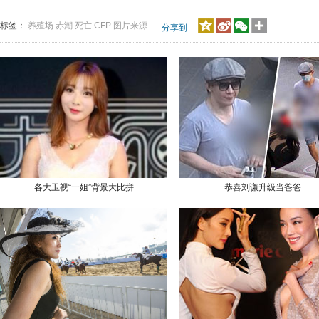
标签：
养殖场
赤潮
死亡
CFP
图片来源
分享到
各大卫视“一姐”背景大比拼
恭喜刘谦升级当爸爸