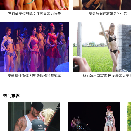
三百健美俏男靓女江苏展示力与美
葛天与刘翔离婚后的生活
安徽举行胸模大赛 隆胸模特获冠军
鸡排妹出新写真 网友表示太美
热门推荐