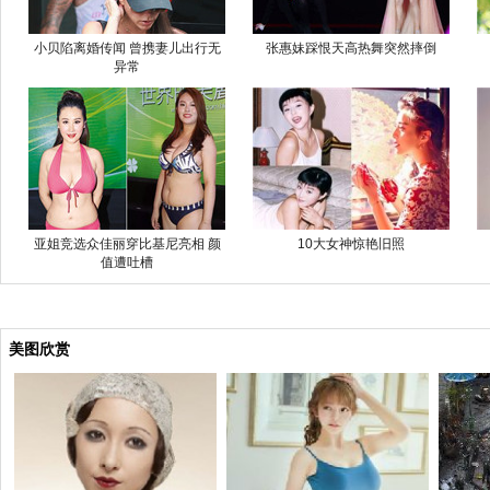
小贝陷离婚传闻 曾携妻儿出行无
张惠妹踩恨天高热舞突然摔倒
异常
亚姐竞选众佳丽穿比基尼亮相 颜
10大女神惊艳旧照
值遭吐槽
美图欣赏