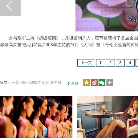
曾与戴军主持《超级震撼》，并担当制片人，该节目获得了首届全国大学
界最高荣誉“金话筒”奖;2008年主持的节目《人间》被《哥伦比亚新闻评
上一页
1
2
3
4
标签：
一姐
柳岩
1980年
谢娜
新主播
分享到