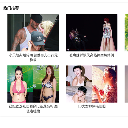
热门推荐
小贝陷离婚传闻 曾携妻儿出行无
张惠妹踩恨天高热舞突然摔倒
异常
亚姐竞选众佳丽穿比基尼亮相 颜
10大女神惊艳旧照
值遭吐槽