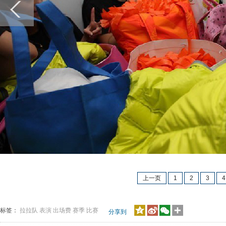
上一页
1
2
3
4
标签：
拉拉队
表演
出场费
赛季
比赛
分享到