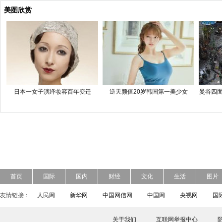
美图欣赏
日本一女子演绎妆容百年变迁
逆天颜值20岁韩国第一美少女
曼谷四面
首页
国际
国内
财经
文化
生活
图片
友情链接：
人民网
新华网
中国网信网
中国网
央视网
国
关于我们
互联网举报中心