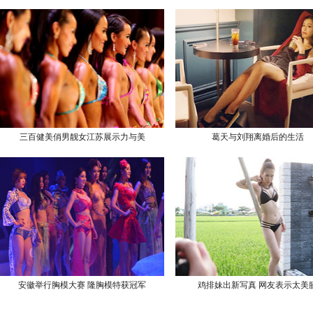
三百健美俏男靓女江苏展示力与美
葛天与刘翔离婚后的生活
安徽举行胸模大赛 隆胸模特获冠军
鸡排妹出新写真 网友表示太美