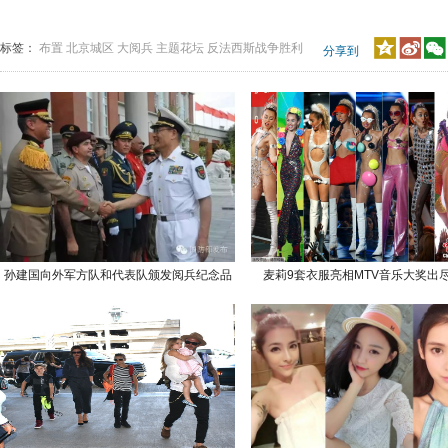
标签：
布置
北京城区
大阅兵
主题花坛
反法西斯战争胜利
分享到
孙建国向外军方队和代表队颁发阅兵纪念品
麦莉9套衣服亮相MTV音乐大奖出