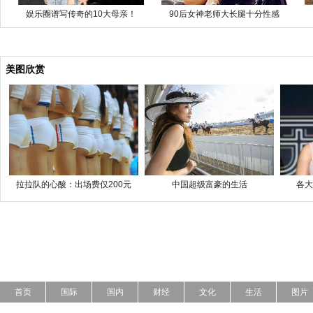
娱乐圈谱写传奇的10大母亲！
90后女神老师大长腿十分性感
美图欣赏
拉拉队的心酸：出场费仅200元
中国超级富豪的生活
各大
首页
国际
国内
财经
文化
生活
图片