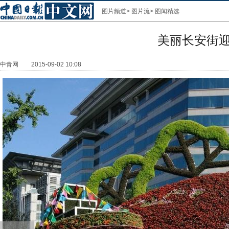
图片频道
>
图片流
>
图闻精选
美丽长安街迎
中青网
2015-09-02 10:08