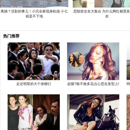
离婚？没影的事儿！小贝全家现身机场 小七
思聪前女友大集合 为什么网红都受
就是不下地
欢
热门推荐
走近明星的大个保镖们
赵薇?敢不敢多花点心思在发型上!
明