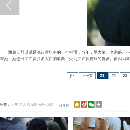
潘越云可以说是流行歌坛中的一个神话，当年，罗大佑、李宗盛、小虫
重她，她也出了许多脍炙人口的歌曲，受到了许多粉丝的喜爱。但因为某
21
|<<
上一页
22
23
标签：
巨星
艺人
娱乐圈
光环
现状
分享到