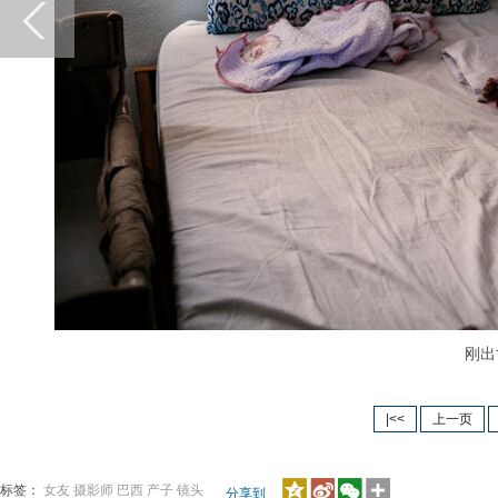
刚出
|<<
上一页
标签：
女友
摄影师
巴西
产子
镜头
分享到