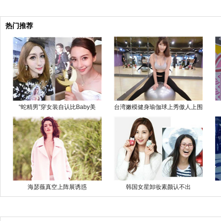
热门推荐
“蛇精男”穿女装自认比Baby美
台湾嫩模健身瑜伽球上秀傲人上围
海瑟薇真空上阵展诱惑
韩国女星卸妆素颜认不出