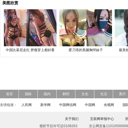
美图欣赏
中国比基尼走红 胖瘦穿上都好看
爱刀塔的美腿胸悍妹子
最美
首页
国际
国内
财经
文化
生活
图片
友情链接：
人民网
新华网
中国网信网
中国网
央视网
国
关于我们
互联网举报中心
视听节目许可证0108263
京公网安备11010500008