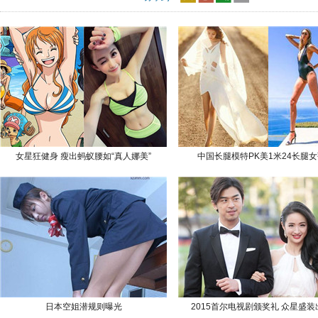
女星狂健身 瘦出蚂蚁腰如“真人娜美”
中国长腿模特PK美1米24长腿
日本空姐潜规则曝光
2015首尔电视剧颁奖礼 众星盛装