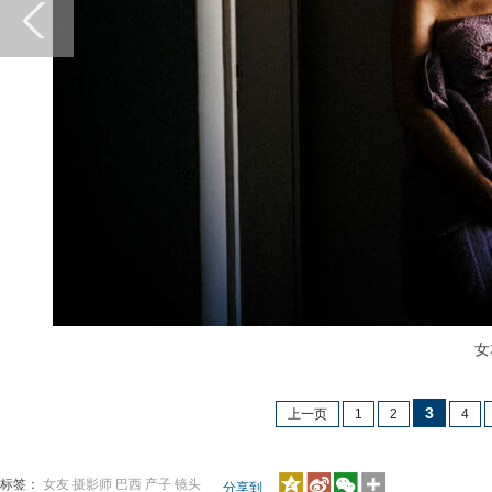
女
3
上一页
1
2
4
标签：
女友
摄影师
巴西
产子
镜头
分享到