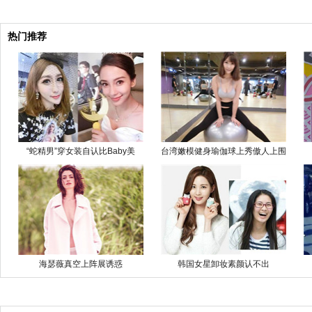
热门推荐
“蛇精男”穿女装自认比Baby美
台湾嫩模健身瑜伽球上秀傲人上围
海瑟薇真空上阵展诱惑
韩国女星卸妆素颜认不出