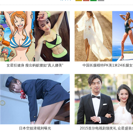
女星狂健身 瘦出蚂蚁腰如“真人娜美”
中国长腿模特PK美1米24长腿
日本空姐潜规则曝光
2015首尔电视剧颁奖礼 众星盛装