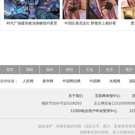
时代广场建筑楼顶俯瞰纽约夜景
中国比基尼走红 胖瘦穿上都好看
爱
首页
国际
国内
财经
文化
生活
图片
友情链接：
人民网
新华网
中国网信网
中国网
央视网
国
关于我们
互联网举报中心
视听节目许可证0108263
京公网安备11010500008
12300电信用户申诉受理中心
1
版权保护：本网登载的内容（包括文字、图片、多媒体资讯等
报网事先协议授权，禁止转载使用。给中国日