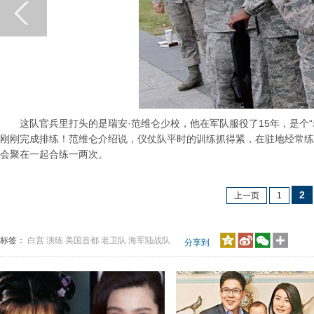
这队官兵里打头的是瑞安·范维仑少校，他在军队服役了15年，是个“
刚刚完成排练！范维仑介绍说，仪仗队平时的训练抓得紧，在驻地经常练
会聚在一起合练一两次。
2
上一页
1
标签：
白宫
演练
美国首都
老卫队
海军陆战队
分享到