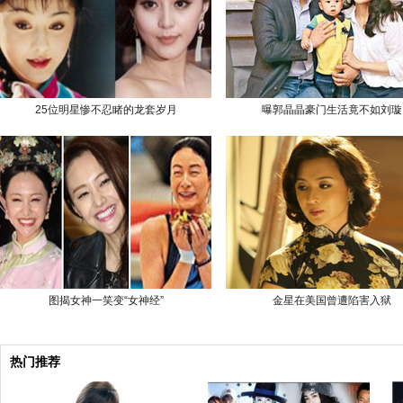
25位明星惨不忍睹的龙套岁月
曝郭晶晶豪门生活竟不如刘璇
图揭女神一笑变“女神经”
金星在美国曾遭陷害入狱
热门推荐