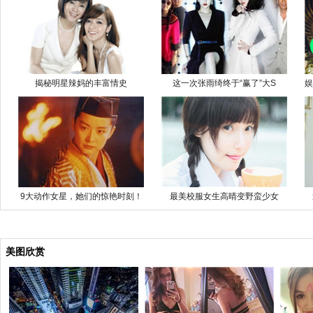
揭秘明星辣妈的丰富情史
这一次张雨绮终于“赢了”大S
娱
9大动作女星，她们的惊艳时刻！
最美校服女生高晴变野蛮少女
美图欣赏