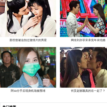
那些曾被迫拍过激情片的男星
网传刘亦菲宋承宪年末结婚
阿sa分手后现身机场被围堵
何炅赵丽颖真的在一起了？