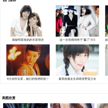
热门推荐
揭秘明星辣妈的丰富情史
这一次张雨绮终于“赢了”大S
娱
9大动作女星，她们的惊艳时刻！
最美校服女生高晴变野蛮少女
美图欣赏