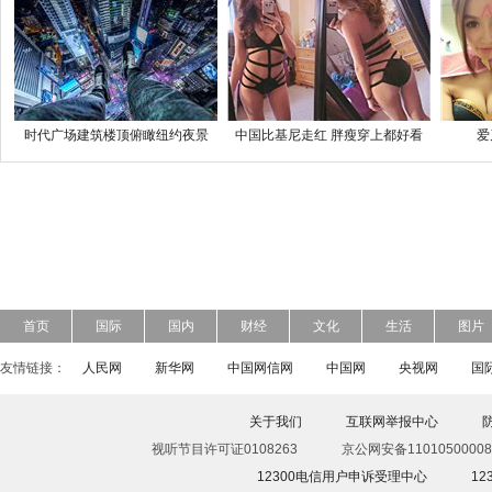
时代广场建筑楼顶俯瞰纽约夜景
中国比基尼走红 胖瘦穿上都好看
爱
首页
国际
国内
财经
文化
生活
图片
友情链接：
人民网
新华网
中国网信网
中国网
央视网
国
关于我们
互联网举报中心
视听节目许可证0108263
京公网安备11010500008
12300电信用户申诉受理中心
1