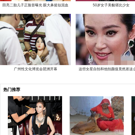
田亮二胎儿子正脸首曝光 眼大鼻挺似混血
50岁女子美貌堪比少女
广州性文化博览会琶洲开幕
这些女星自拍和他拍颜值竟然差这
热门推荐