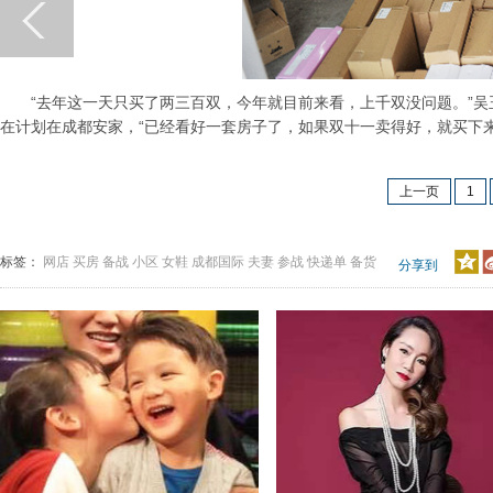
“去年这一天只买了两三百双，今年就目前来看，上千双没问题。”吴
在计划在成都安家，“已经看好一套房子了，如果双十一卖得好，就买下来
上一页
1
标签：
网店
买房
备战
小区
女鞋
成都国际
夫妻
参战
快递单
备货
分享到