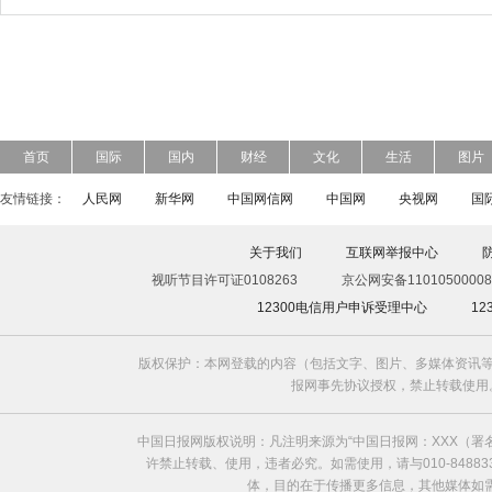
首页
国际
国内
财经
文化
生活
图片
友情链接：
人民网
新华网
中国网信网
中国网
央视网
国
关于我们
互联网举报中心
视听节目许可证0108263
京公网安备11010500008
12300电信用户申诉受理中心
1
版权保护：本网登载的内容（包括文字、图片、多媒体资讯等
报网事先协议授权，禁止转载使用。给中国日
中国日报网版权说明：凡注明来源为“中国日报网：XXX（
许禁止转载、使用，违者必究。如需使用，请与010-8488
体，目的在于传播更多信息，其他媒体如