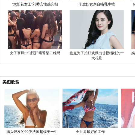
“太阳花女王”刘乔安性感亮相
印度妇女亲自哺乳牛犊
女子寒风中“裸游” 晒臀部二维码
盘点为了拍好戏做出甘愿牺牲的十
娱
大花旦
美图欣赏
满头银发的60岁法国超模美一生
全世界最好的工作