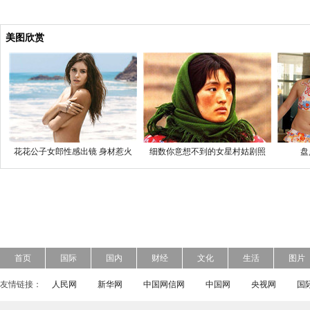
美图欣赏
花花公子女郎性感出镜 身材惹火
细数你意想不到的女星村姑剧照
盘
首页
国际
国内
财经
文化
生活
图片
友情链接：
人民网
新华网
中国网信网
中国网
央视网
国