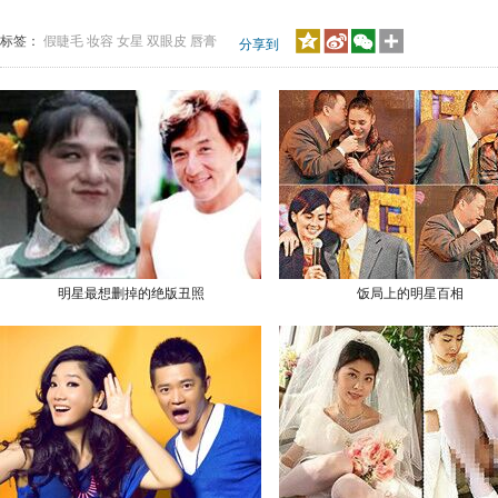
标签：
假睫毛
妆容
女星
双眼皮
唇膏
分享到
明星最想删掉的绝版丑照
饭局上的明星百相