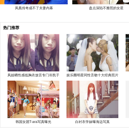
凤凰传奇成不了夫妻内幕
盘点深陷不雅照的女星
热门推荐
凤姐晒性感低胸衣放言专门吊凯子
娱乐圈明星同性舌吻十大经典照片
韩国女团T-ara写真曝光
白衬衣学妹曝海边写真