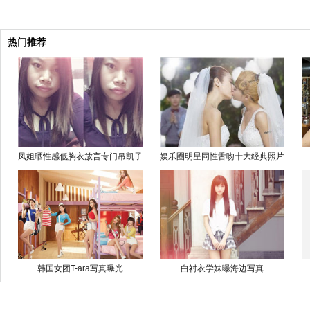
热门推荐
凤姐晒性感低胸衣放言专门吊凯子
娱乐圈明星同性舌吻十大经典照片
韩国女团T-ara写真曝光
白衬衣学妹曝海边写真