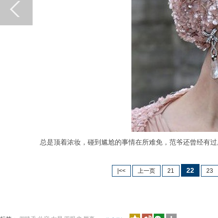
总是顶着浓妆，碰到尴尬的事情在所难免，范爷还曾经有过唇
22
|<<
上一页
21
23