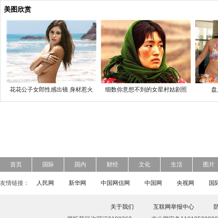
美图欣赏
花花公子女郎性感出镜 身材惹火
细数你意想不到的女星村姑剧照
盘
首页
国际
国内
财经
文化
生活
图片
友情链接：
人民网
新华网
中国网信网
中国网
央视网
国
关于我们
互联网举报中心