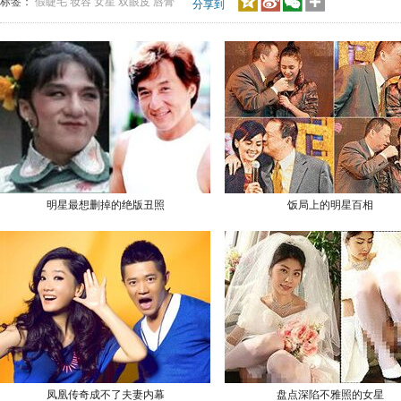
标签：
假睫毛
妆容
女星
双眼皮
唇膏
分享到
明星最想删掉的绝版丑照
饭局上的明星百相
凤凰传奇成不了夫妻内幕
盘点深陷不雅照的女星