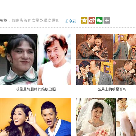
标签：
假睫毛
妆容
女星
双眼皮
唇膏
分享到
明星最想删掉的绝版丑照
饭局上的明星百相