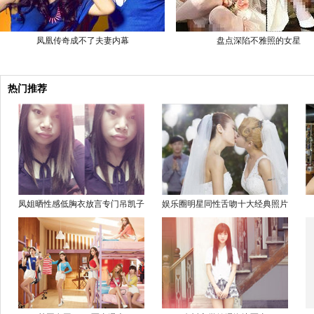
凤凰传奇成不了夫妻内幕
盘点深陷不雅照的女星
热门推荐
凤姐晒性感低胸衣放言专门吊凯子
娱乐圈明星同性舌吻十大经典照片