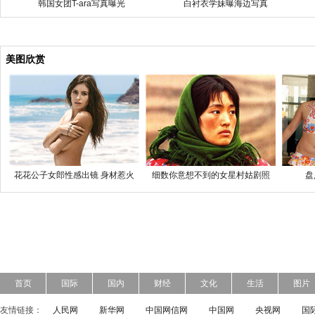
韩国女团T-ara写真曝光
白衬衣学妹曝海边写真
美图欣赏
花花公子女郎性感出镜 身材惹火
细数你意想不到的女星村姑剧照
盘
首页
国际
国内
财经
文化
生活
图片
友情链接：
人民网
新华网
中国网信网
中国网
央视网
国