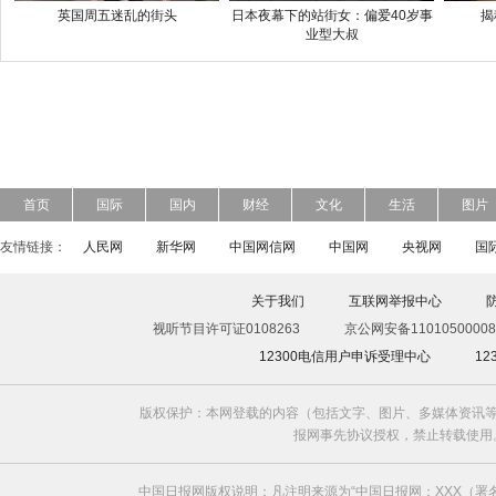
英国周五迷乱的街头
日本夜幕下的站街女：偏爱40岁事
揭
业型大叔
首页
国际
国内
财经
文化
生活
图片
友情链接：
人民网
新华网
中国网信网
中国网
央视网
国
关于我们
互联网举报中心
视听节目许可证0108263
京公网安备11010500008
12300电信用户申诉受理中心
1
版权保护：本网登载的内容（包括文字、图片、多媒体资讯等
报网事先协议授权，禁止转载使用。给中国日
中国日报网版权说明：凡注明来源为“中国日报网：XXX（