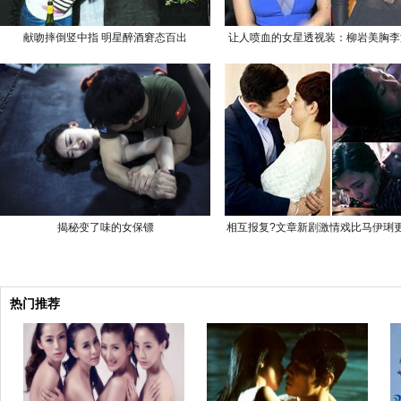
献吻摔倒竖中指 明星醉酒窘态百出
让人喷血的女星透视装：柳岩美胸李
揭秘变了味的女保镖
相互报复?文章新剧激情戏比马伊琍更
热门推荐