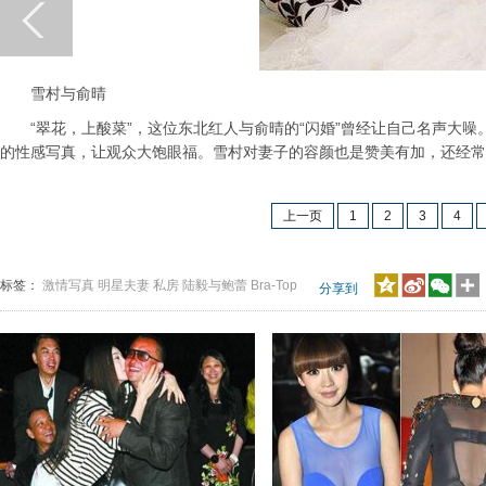
雪村与俞晴
“翠花，上酸菜”，这位东北红人与俞晴的“闪婚”曾经让自己名声大噪
的性感写真，让观众大饱眼福。雪村对妻子的容颜也是赞美有加，还经常
上一页
1
2
3
4
标签：
激情写真
明星夫妻
私房
陆毅与鲍蕾
Bra-Top
分享到