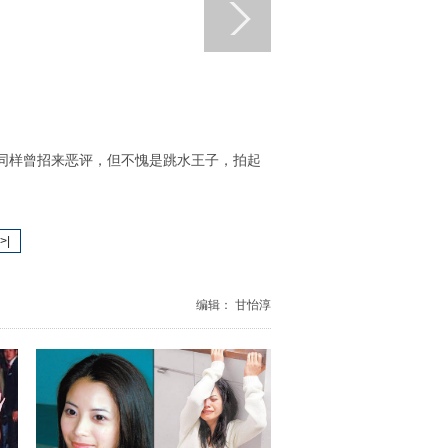
同样曾招来恶评，但不愧是跳水王子，拍起
>|
编辑： 甘怡淳