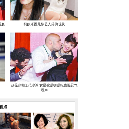
露底
揭娱乐圈最惨艺人落魄现状
赵薇张柏芝范冰冰 女星被强吻强抱也要忍气
吞声
看点