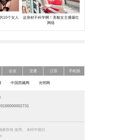
的10个女人
这身材不科学啊！美貌女主播爆红
网络
企业
交通
江苏
手机报
网
中国西藏网
光明网
开
0100000002731
家所有 使用。 未经中国日
n