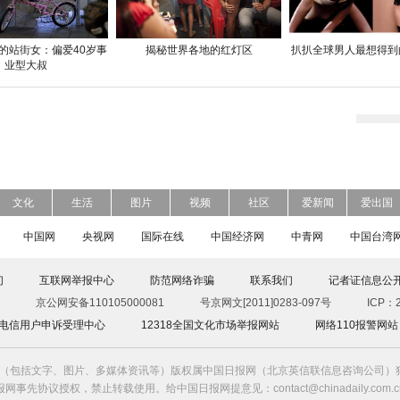
的站街女：偏爱40岁事
揭秘世界各地的红灯区
扒扒全球男人最想得到
业型大叔
文化
生活
图片
视频
社区
爱新闻
爱出国
中国网
央视网
国际在线
中国经济网
中青网
中国台湾
们
互联网举报中心
防范网络诈骗
联系我们
记者证信息公
京公网安备110105000081
号京网文[2011]0283-097号
ICP：2
00电信用户申诉受理中心
12318全国文化市场举报网站
网络110报警网站
（包括文字、图片、多媒体资讯等）版权属中国日报网（北京英信联信息咨询公司）独
报网事先协议授权，禁止转载使用。给中国日报网提意见：contact@chinadaily.com.c