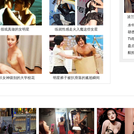
波
水
假戏真做的女明星
练就性感走火入魔这些女星
胡
T
盘
航
扒女神级别的大学校花
明星裤子被扒滑落的尴尬瞬间