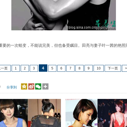
要的一次蜕变，不能说完美，但也备受瞩目。田亮与妻子叶一茜的艳照
4
上一页
1
2
3
5
6
7
8
9
10
下一页
>
p
分享到