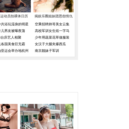
兰运动员拍裸体日历
揭娱乐圈姐妹团恩怨情仇
中共浴玩湿身的明星
空乘招聘帅哥美女云集
杏儿男友被曝夜蒲
高校军训女生炫一字马
VB台庆艺人相聚
少年用蔬菜花草做服装
点各国美食巨无霸
女汉子大腿夹爆西瓜
拍亚运会举办地杭州
南京靓妹子军训