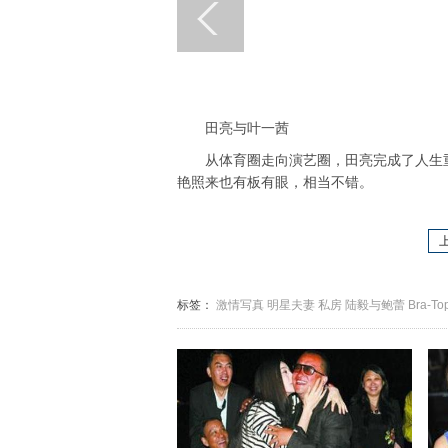
田亮与叶一茜
从体育圈走向演艺圈，田亮完成了人生重
艳照来也有板有眼，相当不错。
标签：
激情写真
明星夫妻
私房
陆毅与鲍蕾
Bra-To