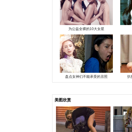
为公益全裸的10大女星
盘点女神们不能承受的丑照
扒
美图欣赏