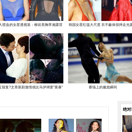
人喷血的女星透视装：柳岩美胸李湘露背
韩国女星红毯大尺度 衣不蔽体假摔走光
互报复?文章新剧激情戏比马伊琍更"黄暴"
赛场上的尴尬瞬间
绝对