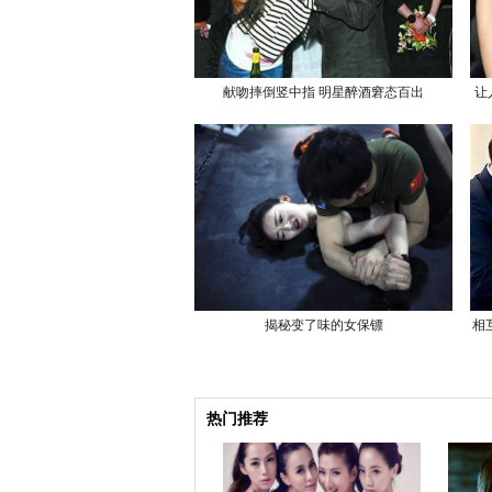
献吻摔倒竖中指 明星醉酒窘态百出
让
揭秘变了味的女保镖
相
热门推荐