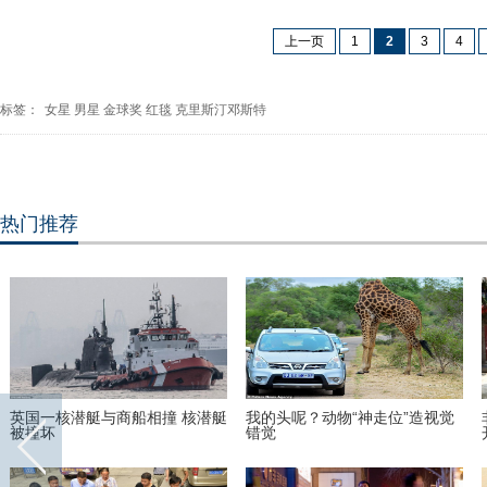
上一页
1
2
3
4
标签：
女星
男星
金球奖
红毯
克里斯汀邓斯特
热门推荐
英国一核潜艇与商船相撞 核潜艇
我的头呢？动物“神走位”造视觉
被撞坏
错觉