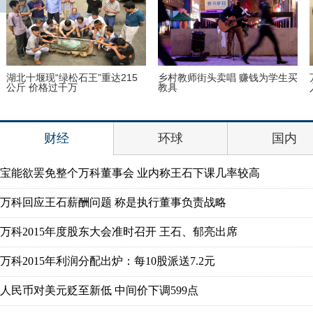
湖北十堰现“绿松石王”重达215
乡村教师街头卖唱 赚钱为学生买
公斤 价格过千万
教具
财经
环球
国内
宝能欲罢免整个万科董事会 业内称王石下课几率较高
万科回应王石薪酬问题 称是执行董事负责战略
万科2015年度股东大会准时召开 王石、郁亮出席
万科2015年利润分配出炉：每10股派送7.2元
人民币对美元贬至新低 中间价下调599点