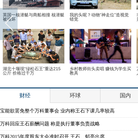
英国一核潜艇与商船相撞 核潜艇
我的头呢？动物“神走位”造视觉
被撞坏
错觉
湖北十堰现“绿松石王”重达215
乡村教师街头卖唱 赚钱为学生买
公斤 价格过千万
教具
财经
环球
国内
宝能欲罢免整个万科董事会 业内称王石下课几率较高
万科回应王石薪酬问题 称是执行董事负责战略
万科2015年度股东大会准时召开 王石、郁亮出席