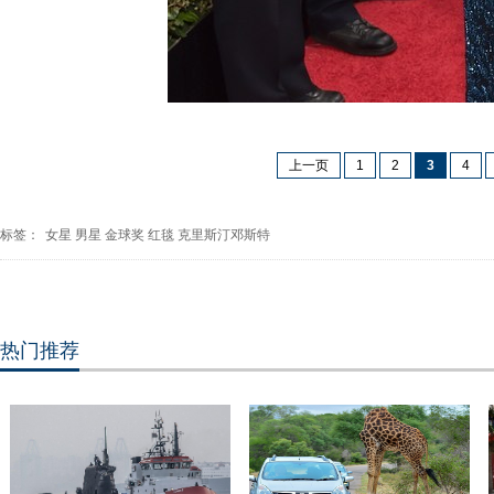
上一页
1
2
3
4
标签：
女星
男星
金球奖
红毯
克里斯汀邓斯特
热门推荐