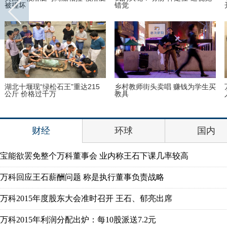
被撞坏
错觉
湖北十堰现“绿松石王”重达215
乡村教师街头卖唱 赚钱为学生买
公斤 价格过千万
教具
财经
环球
国内
宝能欲罢免整个万科董事会 业内称王石下课几率较高
万科回应王石薪酬问题 称是执行董事负责战略
万科2015年度股东大会准时召开 王石、郁亮出席
万科2015年利润分配出炉：每10股派送7.2元