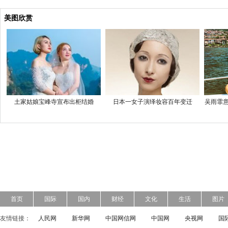
美图欣赏
土家姑娘宝峰寺宣布出柜结婚
日本一女子演绎妆容百年变迁
吴雨霏意
首页
国际
国内
财经
文化
生活
图片
友情链接：
人民网
新华网
中国网信网
中国网
央视网
国