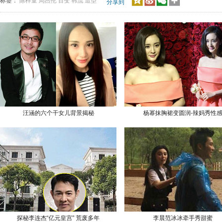
标签：
陈梓童
周杰伦
百变
韩流
造型
分享到
汪涵的六个干女儿背景揭秘
杨幂抹胸裙变圆润-辣妈秀性
探秘李连杰“亿元皇宫” 荒废多年
李晨范冰冰牵手秀甜蜜