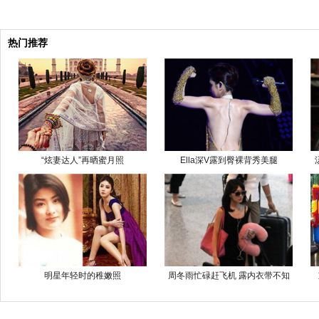
热门推荐
“炫妻达人”再晒蜜月照
Ella深V露到臀裸背秀美腿
明星年轻时的稚嫩照
周冬雨忙碌赶飞机 露内衣带不知