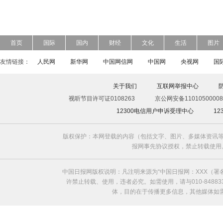
首页
国际
国内
财经
文化
生活
图片
友情链接：
人民网
新华网
中国网信网
中国网
央视网
国
关于我们
互联网举报中心
视听节目许可证0108263
京公网安备11010500008
12300电信用户申诉受理中心
1
版权保护：本网登载的内容（包括文字、图片、多媒体资讯等
报网事先协议授权，禁止转载使用。给中国日
中国日报网版权说明：凡注明来源为“中国日报网：XXX（
许禁止转载、使用，违者必究。如需使用，请与010-8488
体，目的在于传播更多信息，其他媒体如