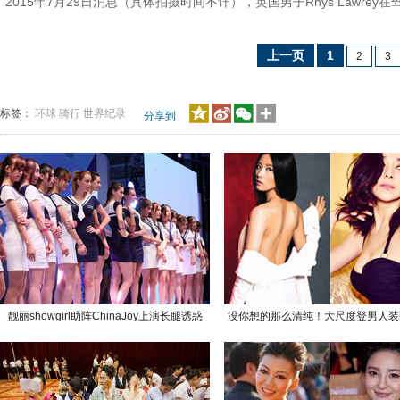
2015年7月29日消息（具体拍摄时间不详），英国男子Rhys Law
上一页
1
2
3
标签：
环球
骑行
世界纪录
分享到
靓丽showgirl助阵ChinaJoy上演长腿诱惑
没你想的那么清纯！大尺度登男人装