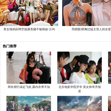
美女辣妈应聘空姐露美腿不输辣妹 (1/4)
亮瞎眼!挤胸过猛太雷人的女星
热门推荐
周冬雨忙碌赶飞机 露内衣带不知
北京电影学院开学 美女帅哥齐报
道