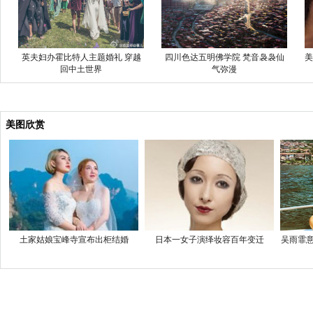
英夫妇办霍比特人主题婚礼 穿越
四川色达五明佛学院 梵音袅袅仙
美
回中土世界
气弥漫
美图欣赏
土家姑娘宝峰寺宣布出柜结婚
日本一女子演绎妆容百年变迁
吴雨霏意