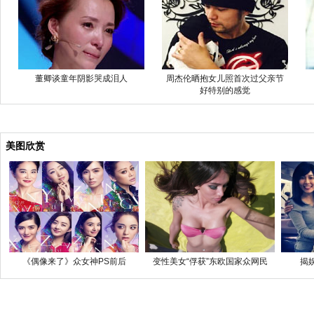
董卿谈童年阴影哭成泪人
周杰伦晒抱女儿照首次过父亲节
好特别的感觉
美图欣赏
《偶像来了》众女神PS前后
变性美女“俘获”东欧国家众网民
揭