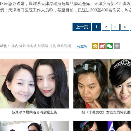
区应急办透露，爆炸系天津港瑞海危险品物流仓库。天津滨海新区距离发
例；天津港口医院工作人员称，截至目前，已送进300至400名伤员，
上一页
1
2
3
4
标签：
体内
爆炸冲击波
玻璃渣
扎伤
爆炸现场
分享到
范冰冰李晨同游台湾甜蜜逛街
揭《非诚勿扰》女嘉宾恐怖真面