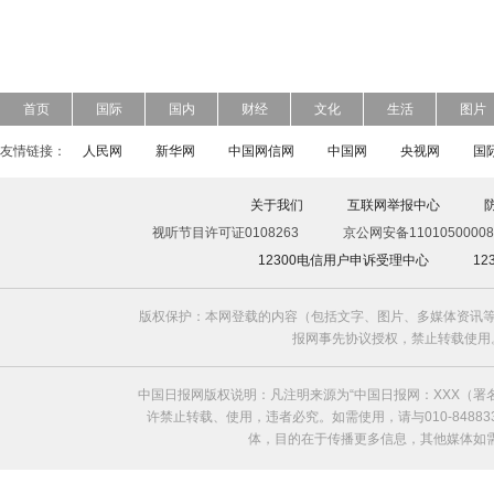
首页
国际
国内
财经
文化
生活
图片
友情链接：
人民网
新华网
中国网信网
中国网
央视网
国
关于我们
互联网举报中心
视听节目许可证0108263
京公网安备11010500008
12300电信用户申诉受理中心
1
版权保护：本网登载的内容（包括文字、图片、多媒体资讯等
报网事先协议授权，禁止转载使用。给中国日
中国日报网版权说明：凡注明来源为“中国日报网：XXX（
许禁止转载、使用，违者必究。如需使用，请与010-8488
体，目的在于传播更多信息，其他媒体如