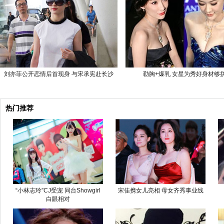
刘亦菲公开恋情后首现身 与宋承宪赴长沙
勒胸+爆乳 女星为秀好身材够
热门推荐
“小林志玲”CJ受宠 同台Showgirl
宋佳携女儿亮相 母女齐秀事业线
白眼相对