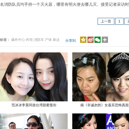
名消防队员均手持一个灭火器，哪里有明火便去哪儿灭。接受记者采访时
上一页
1
标签：
爆炸中心
炸毁
消防车
尸体
泰达
分享到
范冰冰李晨同游台湾甜蜜逛街
揭《非诚勿扰》女嘉宾恐怖真面