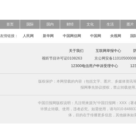
首页
国际
国内
财经
文化
生活
图片
友情链接：
人民网
新华网
中国网信网
中国网
央视网
国
关于我们
互联网举报中心
视听节目许可证0108263
京公网安备11010500008
12300电信用户申诉受理中心
1
版权保护：本网登载的内容（包括文字、图片、多媒体资讯等
报网事先协议授权，禁止转载使用。给中国日
中国日报网版权说明：凡注明来源为“中国日报网：XXX（
许禁止转载、使用，违者必究。如需使用，请与010-8488
体，目的在于传播更多信息，其他媒体如