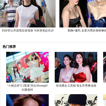
刘亦菲公开恋情后首现身 与宋承宪赴长沙
勒胸+爆乳 女星为秀好身材够
热门推荐
“小林志玲”CJ受宠 同台Showgirl
宋佳携女儿亮相 母女齐秀事业线
白眼相对