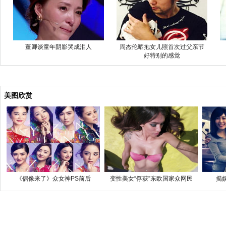
董卿谈童年阴影哭成泪人
周杰伦晒抱女儿照首次过父亲节
好特别的感觉
美图欣赏
《偶像来了》众女神PS前后
变性美女“俘获”东欧国家众网民
揭