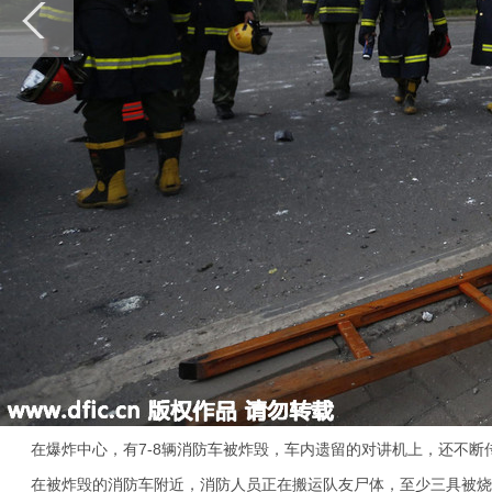
在爆炸中心，有7-8辆消防车被炸毁，车内遗留的对讲机上，还不断
在被炸毁的消防车附近，消防人员正在搬运队友尸体，至少三具被烧焦